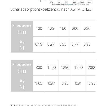
Schallabsorptionskoefzient α
nach ASTM C 423
s
Frequenz
100
125
160
200
250
315
(Hz)
α
s
0.19
0.27
0.53
0.77
0.96
1.03
[-]
Frequenz
800
1000
1250
1600
2000
25
(Hz)
α
s
1.05
0.97
0.93
0.91
0.90
0.
[-]