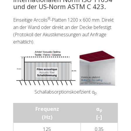
und der US-Norm ASTM C 423.
®
Einseitige Arcolis
-Platten 1200 x 600 mm. Direkt
an der Wand oder direkt an der Decke befestigt
(Protokoll der Akustikmessungen auf Anfrage
erhältlich).
Schallabsorptionskoefzient α
p
Frequenz
α
ρ
(Hz)
[-]
125
0.35