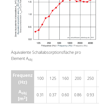
Äquivalente Schallabsorptionsfläche pro
Element A
obj
Frequenz
100
125
160
200
250
315
(Hz)
A
obj
0.31
0.37
0.60
0.86
0.93
1.16
2
[m
]