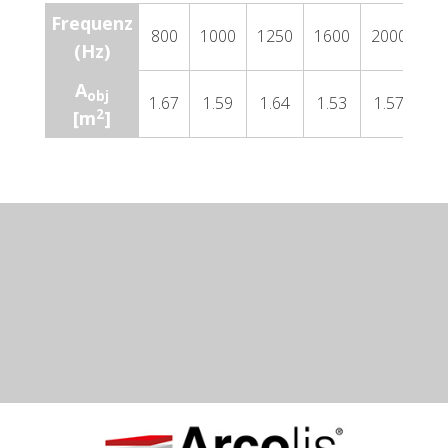
Frequenz
800
1000
1250
1600
2000
25
(Hz)
A
obj
1.67
1.59
1.64
1.53
1.57
1.
2
[m
]