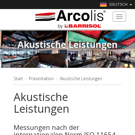
DEUTSCH
Toggle
navigat
Akustische Leistungen
Start
Präsentation
Akustische Leistungen
Akustische
Leistungen
Messungen nach der
internationalen Norm ISO 11654