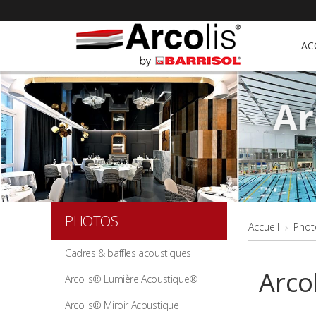
AC
Ar
PHOTOS
Accueil
Phot
Cadres & baffles acoustiques
Arco
Arcolis® Lumière Acoustique®
Arcolis® Miroir Acoustique