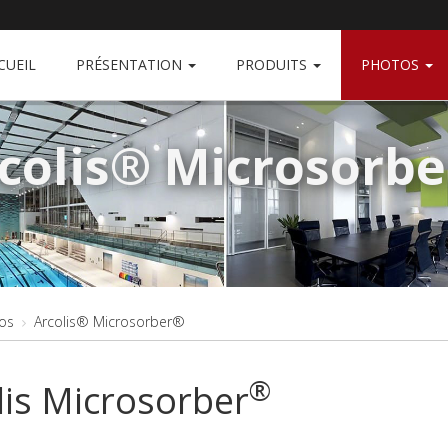
CUEIL
PRÉSENTATION
PRODUITS
PHOTOS
colis® Microsorb
os
Arcolis® Microsorber®
®
lis Microsorber