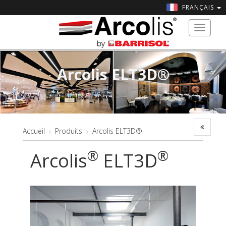
FRANÇAIS
Toggle
navigat
Arcolis ELT3D®
Accueil
Produits
Arcolis ELT3D®
®
®
Arcolis
ELT3D