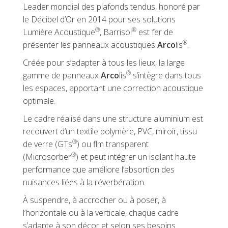
Leader mondial des plafonds tendus, honoré par
le Décibel d’Or en 2014 pour ses solutions
®
®
Lumière Acoustique
, Barrisol
est fer de
®
présenter les panneaux acoustiques
Arco
lis
.
Créée pour s’adapter à tous les lieux, la large
®
gamme de panneaux
Arco
lis
s’intègre dans tous
les espaces, apportant une correction acoustique
optimale.
Le cadre réalisé dans une structure aluminium est
recouvert d’un textile polymère, PVC, miroir, tissu
®
de verre (GTs
) ou flm transparent
®
(Microsorber
) et peut intégrer un isolant haute
performance que améliore l’absortion des
nuisances liées à la réverbération.
À suspendre, à accrocher ou à poser, à
l’horizontale ou à la verticale, chaque cadre
s’adapte à son décor et selon ses besoins.