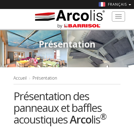
FRANÇAIS
Toggle
navigat
Présentation
Accueil
Présentation
Présentation des
panneaux et baffles
®
acoustiques
Arco
lis