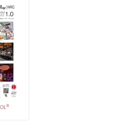
®
SOL