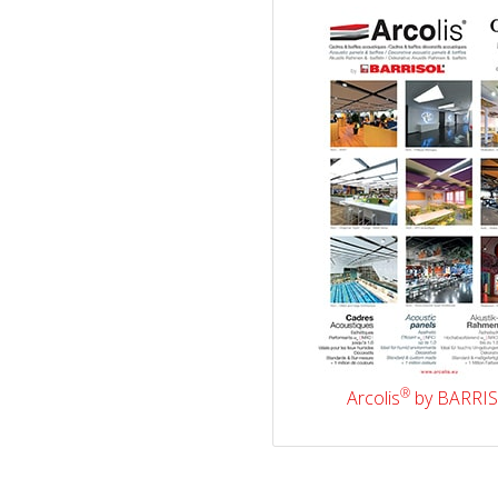
®
Arcolis
by BARRI