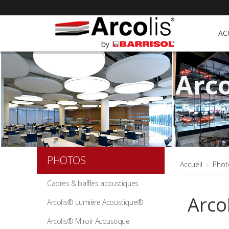
AC
Arc
PHOTOS
Accueil
Phot
Cadres & baffles acoustiques
Arcol
Arcolis® Lumière Acoustique®
Arcolis® Miroir Acoustique