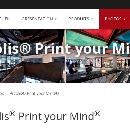
CUEIL
PRÉSENTATION
PRODUITS
PHOTOS
olis® Print your M
os
Arcolis® Print your Mind®
®
®
is
Print your Mind